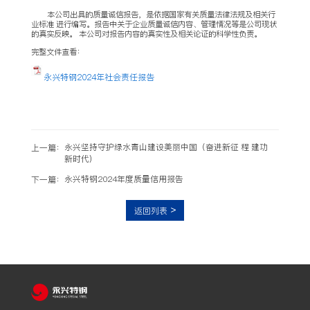
本公司出具的质量诚信报告，是依据国家有关质量法律法规及相关行
业标准 进行编写。报告中关于企业质量诚信内容、管理情况等是公司现状
的真实反映。 本公司对报告内容的真实性及相关论证的科学性负责。
完整文件查看：
永兴特钢2024年社会责任报告
永兴坚持守护绿水青山建设美丽中国（奋进新征 程 建功
上一篇：
新时代）
永兴特钢2024年度质量信用报告
下一篇：
返回列表
>